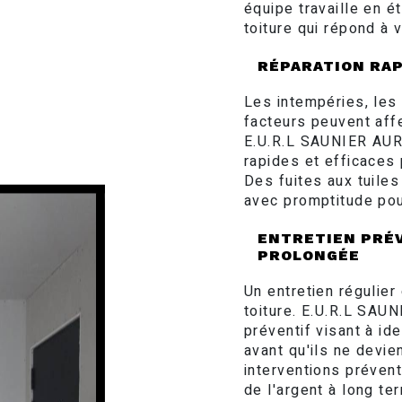
équipe travaille en é
toiture qui répond à 
RÉPARATION RAP
Les intempéries, le
facteurs peuvent aff
E.U.R.L SAUNIER AUR
rapides et efficaces 
Des fuites aux tuile
avec promptitude pour
ENTRETIEN PRÉV
PROLONGÉE
Un entretien régulier
toiture. E.U.R.L SAU
préventif visant à id
avant qu'ils ne devi
interventions préven
de l'argent à long te