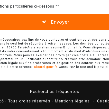
tions particulières ci-dessous **
Envoyer
cessaires aux fins de vous contacter et sont enregistrées dans un 
dans le seul but de répondre à votre message. Les données collect
ier, 16700 Taizé-Aizie aurelien.saunier@hotmail.fr. Vous disposez de
rait de votre consentement à tout moment et du droit d’introduire une
-mortem. Vous pouvez exercer ces droits par voie postale à l'adresse
r@hotmail.fr. Un justificatif d'identité pourra vous être demandé. 
tion légale aux fins probatoires et de gestion des contentieux. Vous 
ible à cette adresse:
Bloctel.gouv.fr
. Consultez le site cnil.fr pour p
Recherches fréquentes
6 - Tous droits réservés -
Mentions légales
-
Gesti