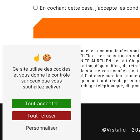
En cochant cette case, j'accepte les condi
** Les données personnelles communiquées sont né
E.U.R.L SAUNIER AURELIEN et ses sous-traitants 
suivants: E.U.R.L SAUNIER AURELIEN Lieu-dit Chept
de portabilité, de limitation, d’opposition, de ret
Ce site utilise des cookies
ainsi que d’organiser le sort de vos données post
et vous donne le contrôle
courrier électronique à l'adresse aurelien.saunie
sur ceux que vous
prise de contact puis pendant la durée de prescrip
d'opposition au démarchage téléphonique, dispon
souhaitez activer
Tout accepter
Tout refuser
Personnaliser
©
Vistalid
- 202