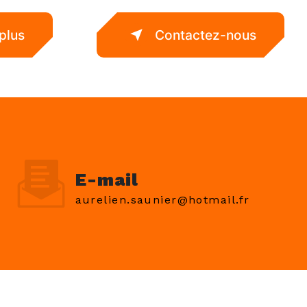
plus
Contactez-nous
E-mail
aurelien.saunier@hotmail.fr