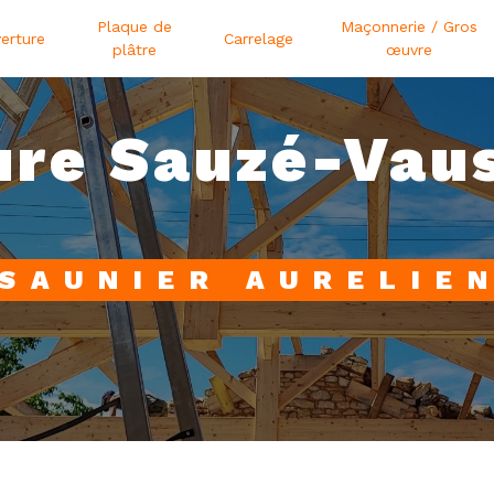
Plaque de
Maçonnerie / Gros
erture
Carrelage
plâtre
œuvre
ure Sauzé-Vau
SAUNIER AURELIE