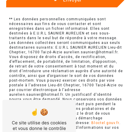
** Les données personnelles communiquées sont
nécessaires aux fins de vous contacter et sont
enregistrées dans un fichier informatisé. Elles sont
destinées à E.U.R.L SAUNIER AURELIEN et ses sous-
traitants dans le seul but de répondre à votre message.
Les données collectées seront communiquées aux seuls
destinataires suivants: E.U.R.L SAUNIER AURELIEN Lieu-dit
Cheptier, 16700 Taizé-Aizie aurelien.saunier@hotmail.fr.
Vous disposez de droits d’accès, de rectification,
d’effacement, de portabilité, de limitation, d’opposition,
de retrait de votre consentement à tout moment et du
droit d’introduire une réclamation auprès d’une autorité de
contrôle, ainsi que d’organiser le sort de vos données
post-mortem. Vous pouvez exercer ces droits par voie
postale à l'adresse Lieu-dit Cheptier, 16700 Taizé-Aizie ou
par courrier électronique à l'adresse
aurelien.saunier@hotmail.fr. Un justificatif d'identité
pourra vous être demandé. Nous conservons vos données
pendant la période de prise de contact puis pendant la
durée de prescription légale aux fins probatoires et de
gestion des contentieux. Vous avez le droit de vous
inscrire sur la liste d'opposition au démarchage
Ce site utilise des cookies
téléphonique, disponible à cette adresse:
Bloctel.gouv.fr
.
Consultez le site cnil.fr pour plus d’informations sur vos
et vous donne le contrôle