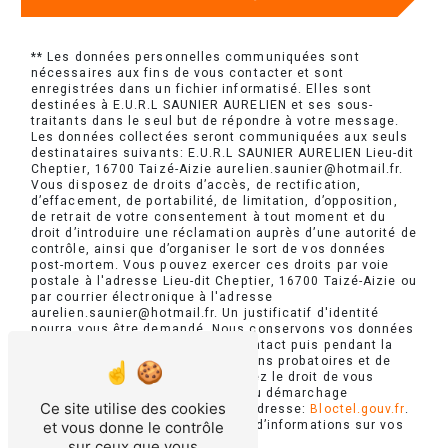
** Les données personnelles communiquées sont
nécessaires aux fins de vous contacter et sont
enregistrées dans un fichier informatisé. Elles sont
destinées à E.U.R.L SAUNIER AURELIEN et ses sous-
traitants dans le seul but de répondre à votre message.
Les données collectées seront communiquées aux seuls
destinataires suivants: E.U.R.L SAUNIER AURELIEN Lieu-dit
Cheptier, 16700 Taizé-Aizie aurelien.saunier@hotmail.fr.
Vous disposez de droits d’accès, de rectification,
d’effacement, de portabilité, de limitation, d’opposition,
de retrait de votre consentement à tout moment et du
droit d’introduire une réclamation auprès d’une autorité de
contrôle, ainsi que d’organiser le sort de vos données
post-mortem. Vous pouvez exercer ces droits par voie
postale à l'adresse Lieu-dit Cheptier, 16700 Taizé-Aizie ou
par courrier électronique à l'adresse
aurelien.saunier@hotmail.fr. Un justificatif d'identité
pourra vous être demandé. Nous conservons vos données
pendant la période de prise de contact puis pendant la
durée de prescription légale aux fins probatoires et de
gestion des contentieux. Vous avez le droit de vous
inscrire sur la liste d'opposition au démarchage
Ce site utilise des cookies
téléphonique, disponible à cette adresse:
Bloctel.gouv.fr
.
Consultez le site cnil.fr pour plus d’informations sur vos
et vous donne le contrôle
droits.
sur ceux que vous