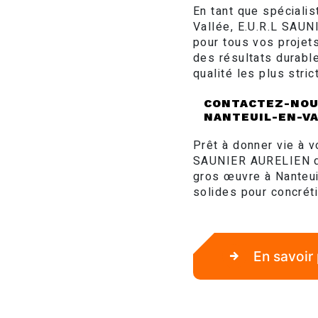
En tant que spéciali
Vallée, E.U.R.L SAUN
pour tous vos projet
des résultats durabl
qualité les plus stric
CONTACTEZ-NOU
NANTEUIL-EN-V
Prêt à donner vie à v
SAUNIER AURELIEN dè
gros œuvre à Nanteui
solides pour concréti
En savoir 