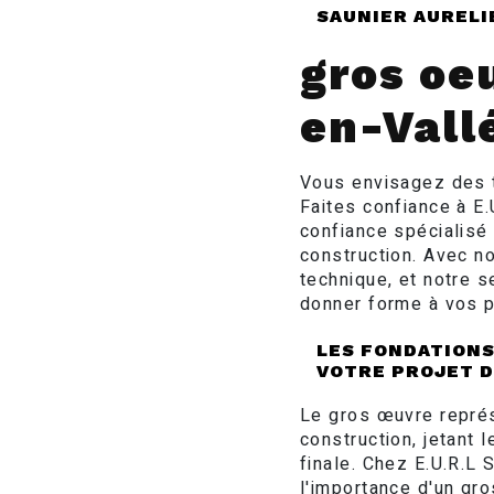
SAUNIER AURELI
gros oe
en-Vall
Vous envisagez des t
Faites confiance à E
confiance spécialisé
construction. Avec n
technique, et notre 
donner forme à vos pr
LES FONDATIONS 
VOTRE PROJET 
Le gros œuvre repré
construction, jetant 
finale. Chez E.U.R.
l'importance d'un gro