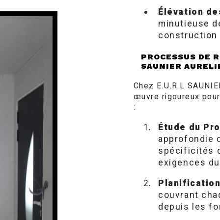
Élévation de
minutieuse d
construction 
PROCESSUS DE R
SAUNIER AURELI
Chez E.U.R.L SAUNIE
œuvre rigoureux pour
:
Étude du Pro
approfondie d
spécificités 
exigences du 
Planification
couvrant cha
depuis les fo