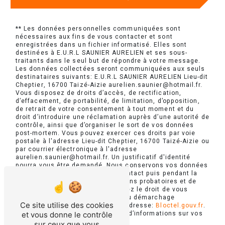
** Les données personnelles communiquées sont
nécessaires aux fins de vous contacter et sont
enregistrées dans un fichier informatisé. Elles sont
destinées à E.U.R.L SAUNIER AURELIEN et ses sous-
traitants dans le seul but de répondre à votre message.
Les données collectées seront communiquées aux seuls
destinataires suivants: E.U.R.L SAUNIER AURELIEN Lieu-dit
Cheptier, 16700 Taizé-Aizie aurelien.saunier@hotmail.fr.
Vous disposez de droits d’accès, de rectification,
d’effacement, de portabilité, de limitation, d’opposition,
de retrait de votre consentement à tout moment et du
droit d’introduire une réclamation auprès d’une autorité de
contrôle, ainsi que d’organiser le sort de vos données
post-mortem. Vous pouvez exercer ces droits par voie
postale à l'adresse Lieu-dit Cheptier, 16700 Taizé-Aizie ou
par courrier électronique à l'adresse
aurelien.saunier@hotmail.fr. Un justificatif d'identité
pourra vous être demandé. Nous conservons vos données
pendant la période de prise de contact puis pendant la
durée de prescription légale aux fins probatoires et de
gestion des contentieux. Vous avez le droit de vous
inscrire sur la liste d'opposition au démarchage
Ce site utilise des cookies
téléphonique, disponible à cette adresse:
Bloctel.gouv.fr
.
Consultez le site cnil.fr pour plus d’informations sur vos
et vous donne le contrôle
droits.
sur ceux que vous