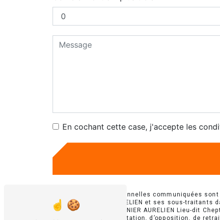
En cochant cette case, j'accepte les condi
** Les données personnelles communiquées sont né
E.U.R.L SAUNIER AURELIEN et ses sous-traitants 
suivants: E.U.R.L SAUNIER AURELIEN Lieu-dit Chept
de portabilité, de limitation, d’opposition, de ret