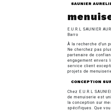
SAUNIER AURELI
menuise
E.U.R.L SAUNIER AURE
Barro
À la recherche d'un 
Ne cherchez pas plu
partenaire de confia
engagement envers la 
service client excep
projets de menuiseri
CONCEPTION SU
Chez E.U.R.L SAUNIE
de menuiserie est un
la conception sur me
spécifiques. Que vous